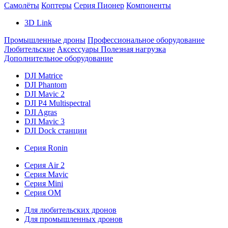
Самолёты
Коптеры
Серия Пионер
Компоненты
3D Link
Промышленные дроны
Профессиональное оборудование
Любительские
Аксессуары
Полезная нагрузка
Дополнительное оборудование
DJI Matrice
DJI Phantom
DJI Mavic 2
DJI P4 Multispectral
DJI Agras
DJI Mavic 3
DJI Dock станции
Серия Ronin
Серия Air 2
Серия Mavic
Серия Mini
Серия OM
Для любительских дронов
Для промышленных дронов