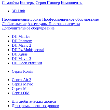
Самолёты
Коптеры
Серия Пионер
Компоненты
3D Link
Промышленные дроны
Профессиональное оборудование
Любительские
Аксессуары
Полезная нагрузка
Дополнительное оборудование
DJI Matrice
DJI Phantom
DJI Mavic 2
DJI P4 Multispectral
DJI Agras
DJI Mavic 3
DJI Dock станции
Серия Ronin
Серия Air 2
Серия Mavic
Серия Mini
Серия OM
Для любительских дронов
Для промышленных дронов