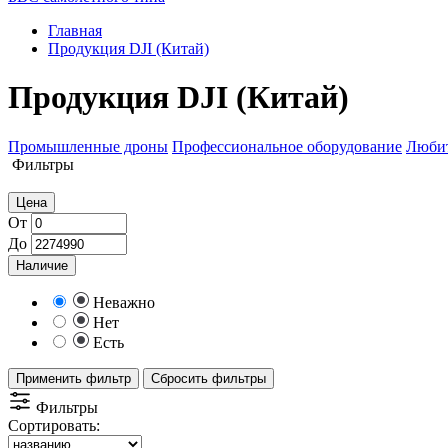
Главная
Продукция DJI (Китай)
Продукция DJI (Китай)
Промышленные дроны
Профессиональное оборудование
Любит
Фильтры
Цена
От
До
Наличие
Неважно
Нет
Есть
Применить фильтр
Сбросить фильтры
Фильтры
Сортировать: