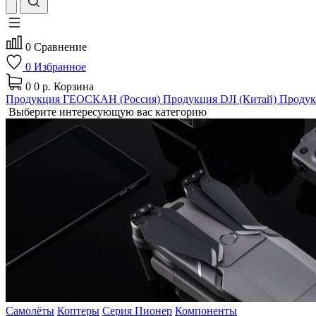
0
Сравнение
0
Избранное
0
0 р.
Корзина
Продукция ГЕОСКАН (Россия)
Продукция DJI (Китай)
Продук
Выберите интересующую вас категорию
Самолёты
Коптеры
Серия Пионер
Компоненты