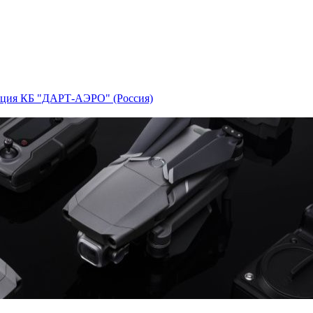
ция КБ "ДАРТ-АЭРО" (Россия)