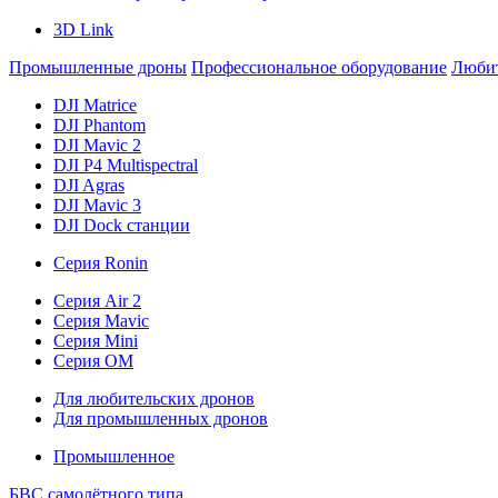
3D Link
Промышленные дроны
Профессиональное оборудование
Любит
DJI Matrice
DJI Phantom
DJI Mavic 2
DJI P4 Multispectral
DJI Agras
DJI Mavic 3
DJI Dock станции
Серия Ronin
Серия Air 2
Серия Mavic
Серия Mini
Серия OM
Для любительских дронов
Для промышленных дронов
Промышленное
БВС самолётного типа