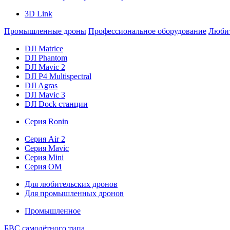
3D Link
Промышленные дроны
Профессиональное оборудование
Любит
DJI Matrice
DJI Phantom
DJI Mavic 2
DJI P4 Multispectral
DJI Agras
DJI Mavic 3
DJI Dock станции
Серия Ronin
Серия Air 2
Серия Mavic
Серия Mini
Серия OM
Для любительских дронов
Для промышленных дронов
Промышленное
БВС самолётного типа