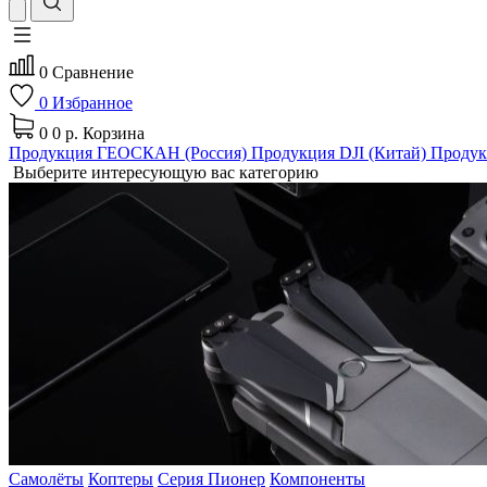
0
Сравнение
0
Избранное
0
0 р.
Корзина
Продукция ГЕОСКАН (Россия)
Продукция DJI (Китай)
Продук
Выберите интересующую вас категорию
Самолёты
Коптеры
Серия Пионер
Компоненты