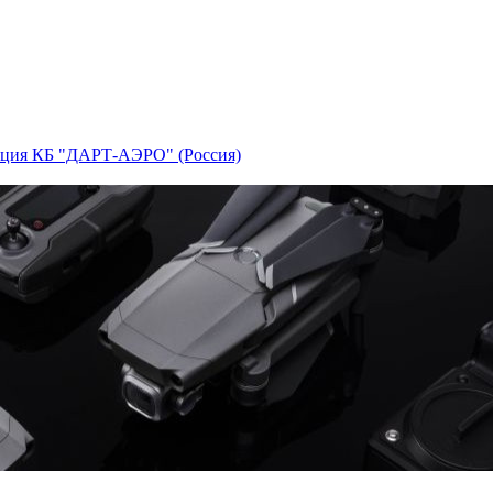
ция КБ "ДАРТ-АЭРО" (Россия)