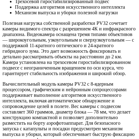
Трехосевой гиростабилизированный подвес
Поддержка алгоритмов искусственного интеллекта
Механизм выпуска и уборки полезной нагрузки
Полезная нагрузка собственной разработки PV32 сочетает
камеры видимого спектра с разрешением 4К и инфракрасного
диапазона. Видеокамера оснащена тремя типами объективов
— широкоугольным, узкоугольным и сверхузкоугольным — с
поддержкой 11-кратного оптического и 24-кратного
гибридного зума. Это дает возможность фиксировать и
детально рассматривать объекты на расстоянии до 2 км.
Камера установлена на трехосевом гиростабилизированном
подвесе с неограниченным вращением по оси курса, что
гарантирует стабильность изображения и широкий обзор.
Вычислительный модуль камеры PV32 с 8-ядерным
процессором, графическим и нейронным сопроцессорами
поддерживает выполнение алгоритмов искусственного
интеллекта, включая автоматическое обнаружение и
сопровождение целей в полете. Вес камеры с подвесом
составляет 360 граммов, диаметр блока — 78 мм, что делает
конструкцию компактной и позволяет дополнительно
разместить на борту аэрофотоаппарат. Для безопасного
запуска с катапульты и посадки предусмотрен механизм
выпуска и уборки, который обеспечивает быструю фиксацию