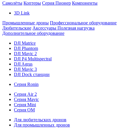
Самолёты
Коптеры
Серия Пионер
Компоненты
3D Link
Промышленные дроны
Профессиональное оборудование
Любительские
Аксессуары
Полезная нагрузка
Дополнительное оборудование
DJI Matrice
DJI Phantom
DJI Mavic 2
DJI P4 Multispectral
DJI Agras
DJI Mavic 3
DJI Dock станции
Серия Ronin
Серия Air 2
Серия Mavic
Серия Mini
Серия OM
Для любительских дронов
Для промышленных дронов